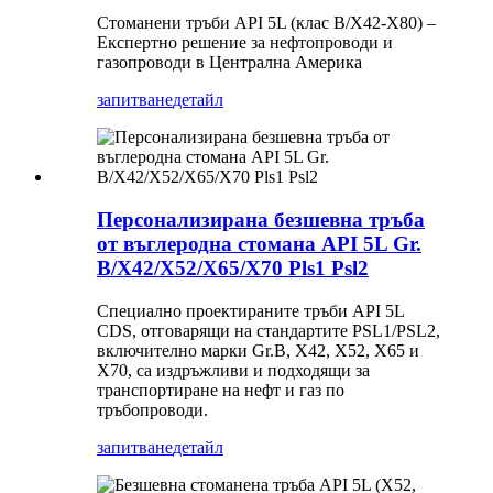
Стоманени тръби API 5L (клас B/X42-X80) –
Експертно решение за нефтопроводи и
газопроводи в Централна Америка
запитване
детайл
Персонализирана безшевна тръба
от въглеродна стомана API 5L Gr.
B/X42/X52/X65/X70 Pls1 Psl2
Специално проектираните тръби API 5L
CDS, отговарящи на стандартите PSL1/PSL2,
включително марки Gr.B, X42, X52, X65 и
X70, са издръжливи и подходящи за
транспортиране на нефт и газ по
тръбопроводи.
запитване
детайл