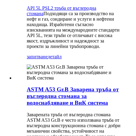
API 5L PSL2 тръба от въглеродна
стомана
Подходящи са за производство на
нефт и газ, сондиране и услуги в нефтени
находища. Изработени съгласно
изискванията на международните стандарти
API 5L, тези тръби се отличават с висока
якост, издръжливост и надеждност за
проекти за линейни тръбопроводи.
запитване
детайл
ASTM A53 Gr.B Заварена тръба от
въглеродна стомана за
водоснабдяване и ВиК система
Заварената тръба от въглеродна стомана
ASTM A53 Gr.B е често използвана тръба от
въглеродна конструкционна стомана с добри
механични свойства, устойчивост на