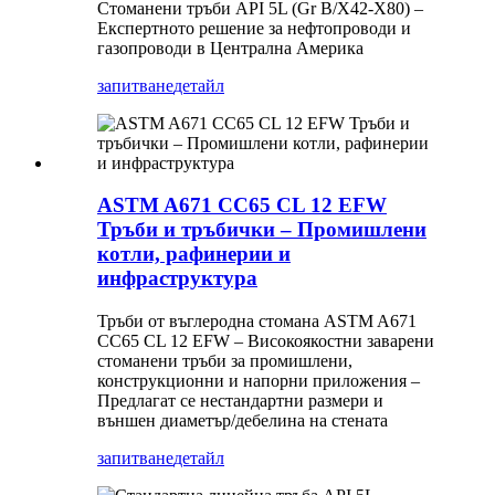
Стоманени тръби API 5L (Gr B/X42-X80) –
Експертното решение за нефтопроводи и
газопроводи в Централна Америка
запитване
детайл
ASTM A671 CC65 CL 12 EFW
Тръби и тръбички – Промишлени
котли, рафинерии и
инфраструктура
Тръби от въглеродна стомана ASTM A671
CC65 CL 12 EFW – Високоякостни заварени
стоманени тръби за промишлени,
конструкционни и напорни приложения –
Предлагат се нестандартни размери и
външен диаметър/дебелина на стената
запитване
детайл