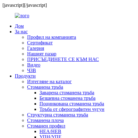
[javascript]
[/javascript]
Дом
За нас
Профил на компанията
Сертификат
Галерия
Нашият пазар
ПРИСЪЕДИНЕТЕ СЕ КЪМ НАС
Видео
ЧЗВ
Продукти
Изтегляне на каталог
Стоманена тръба
Заварена стоманена тръба
Безшевна стоманена тръба
Поцинкована стоманена тръба
Тръба от сферографитен чугун
Структурна стоманена тръба
Стоманена плоча
Стоманен профил
HEA/HEB
УПН/УПЕ