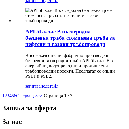
запитване
детайл
API 5L клас B въглеродна
безшевна тръба стоманена тръба за
нефтени и газови тръбопроводи
Висококачествени, фабрично произведени
безшевни въглеродни тръби API 5L клас B за
енергийни, водопроводни и промишлени
тръбопроводни проекти. Предлагат се опции
PSL1 и PSL2.
запитване
детайл
1
2
3
4
5
6
Следващ >
>>
Страница 1 / 7
Заявка за оферта
За нас