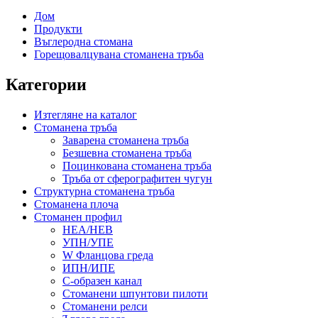
Дом
Продукти
Въглеродна стомана
Горещовалцувана стоманена тръба
Категории
Изтегляне на каталог
Стоманена тръба
Заварена стоманена тръба
Безшевна стоманена тръба
Поцинкована стоманена тръба
Тръба от сферографитен чугун
Структурна стоманена тръба
Стоманена плоча
Стоманен профил
HEA/HEB
УПН/УПЕ
W Фланцова греда
ИПН/ИПЕ
C-образен канал
Стоманени шпунтови пилоти
Стоманени релси