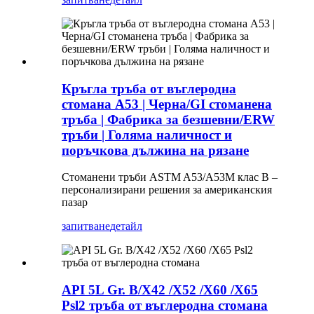
Кръгла тръба от въглеродна
стомана A53 | Черна/GI стоманена
тръба | Фабрика за безшевни/ERW
тръби | Голяма наличност и
поръчкова дължина на рязане
Стоманени тръби ASTM A53/A53M клас B –
персонализирани решения за американския
пазар
запитване
детайл
API 5L Gr. B/X42 /X52 /X60 /X65
Psl2 тръба от въглеродна стомана