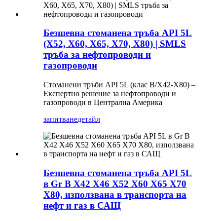
Безшевна стоманена тръба API 5L
(X52, X60, X65, X70, X80) | SMLS
тръба за нефтопроводи и
газопроводи
Стоманени тръби API 5L (клас B/X42-X80) –
Експертно решение за нефтопроводи и
газопроводи в Централна Америка
запитване
детайл
Безшевна стоманена тръба API 5L
в Gr B X42 X46 X52 X60 X65 X70
X80, използвана в транспорта на
нефт и газ в САЩ