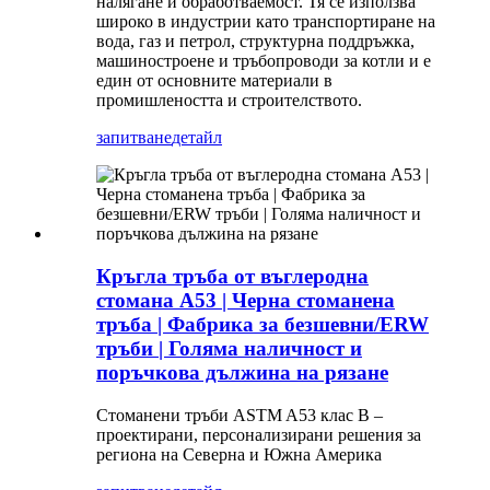
налягане и обработваемост. Тя се използва
широко в индустрии като транспортиране на
вода, газ и петрол, структурна поддръжка,
машиностроене и тръбопроводи за котли и е
един от основните материали в
промишлеността и строителството.
запитване
детайл
Кръгла тръба от въглеродна
стомана A53 | Черна стоманена
тръба | Фабрика за безшевни/ERW
тръби | Голяма наличност и
поръчкова дължина на рязане
Стоманени тръби ASTM A53 клас B –
проектирани, персонализирани решения за
региона на Северна и Южна Америка