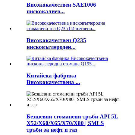
Висококачествен SAE1006
нискокалиев...
Висококачествен Q235
нисковъглероден...
Китайска фабрика
Висококачествена ...
Безшевни стоманени тръби API 5L
X52/X60/X65/X70/X80 | SMLS
тръби за нефт и газ