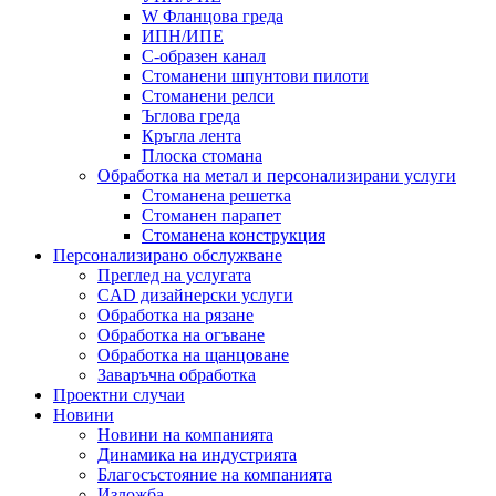
W Фланцова греда
ИПН/ИПЕ
C-образен канал
Стоманени шпунтови пилоти
Стоманени релси
Ъглова греда
Кръгла лента
Плоска стомана
Обработка на метал и персонализирани услуги
Стоманена решетка
Стоманен парапет
Стоманена конструкция
Персонализирано обслужване
Преглед на услугата
CAD дизайнерски услуги
Обработка на рязане
Обработка на огъване
Обработка на щанцоване
Заваръчна обработка
Проектни случаи
Новини
Новини на компанията
Динамика на индустрията
Благосъстояние на компанията
Изложба