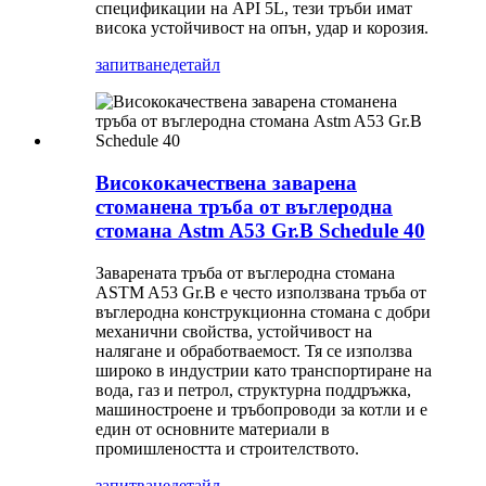
спецификации на API 5L, тези тръби имат
висока устойчивост на опън, удар и корозия.
запитване
детайл
Висококачествена заварена
стоманена тръба от въглеродна
стомана Astm A53 Gr.B Schedule 40
Заварената тръба от въглеродна стомана
ASTM A53 Gr.B е често използвана тръба от
въглеродна конструкционна стомана с добри
механични свойства, устойчивост на
налягане и обработваемост. Тя се използва
широко в индустрии като транспортиране на
вода, газ и петрол, структурна поддръжка,
машиностроене и тръбопроводи за котли и е
един от основните материали в
промишлеността и строителството.
запитване
детайл