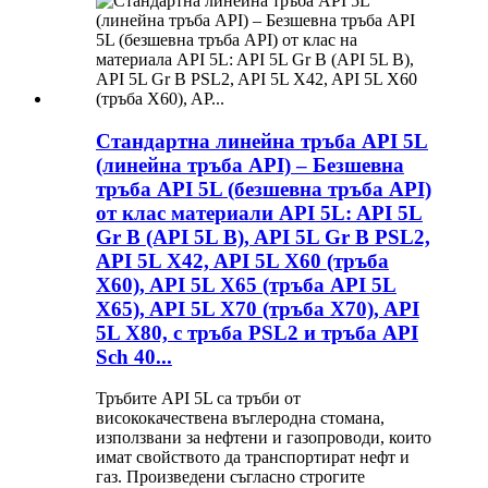
Стандартна линейна тръба API 5L
(линейна тръба API) – Безшевна
тръба API 5L (безшевна тръба API)
от клас материали API 5L: API 5L
Gr B (API 5L B), API 5L Gr B PSL2,
API 5L X42, API 5L X60 (тръба
X60), API 5L X65 (тръба API 5L
X65), API 5L X70 (тръба X70), API
5L X80, с тръба PSL2 и тръба API
Sch 40...
Тръбите API 5L са тръби от
висококачествена въглеродна стомана,
използвани за нефтени и газопроводи, които
имат свойството да транспортират нефт и
газ. Произведени съгласно строгите