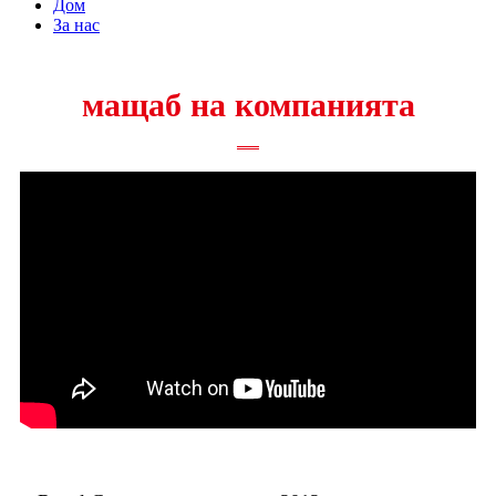
Дом
За нас
мащаб на компанията