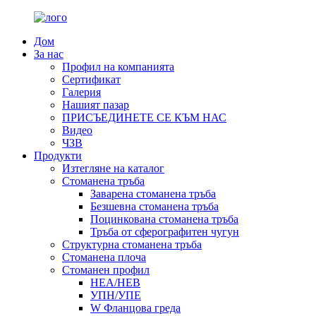
Дом
За нас
Профил на компанията
Сертификат
Галерия
Нашият пазар
ПРИСЪЕДИНЕТЕ СЕ КЪМ НАС
Видео
ЧЗВ
Продукти
Изтегляне на каталог
Стоманена тръба
Заварена стоманена тръба
Безшевна стоманена тръба
Поцинкована стоманена тръба
Тръба от сферографитен чугун
Структурна стоманена тръба
Стоманена плоча
Стоманен профил
HEA/HEB
УПН/УПЕ
W Фланцова греда