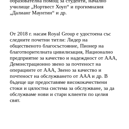
образователна помощ за студенти, начално
училище „Нортвест Хоуп“ и прогимназия
„Далианг Маунтин“ и др.
От 2018 г. насам Royal Group е удостоена със
следните почетни титли: Лидер на
общественото благосъстояние, Пионер на
благотворителната цивилизация, Национално
предприятие за качество и надеждност от AAA,
Демонстрационно звено за почтеност на
операциите от AAA, Звено за качество и
почтеност на обслужването от AAA и др. В
бъдеще ще предоставяме висококачествени
стоки и цялостна система за обслужване, за да
обслужваме нови и стари клиенти по целия
свят.