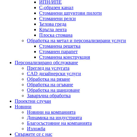
ИПН/ИПЕ
C-образен канал
Стоманени шпунтови пилоти
Стоманени релси
Ъглова греда
Кръгла лента
Плоска стомана
Обработка на метал и персонализирани услуги
Стоманена решетка
Стоманен парапет
Стоманена конструкция
Персонализирано обслужване
Преглед на услугата
CAD дизайнерски услуги
Обработка на рязане
Обработка на огъване
Обработка на щанцоване
Заваръчна обработка
Проектни случаи
Новини
Новини на компанията
Динамика на индустрията
Благосъстояние на компанията
Изложба
Свържете се с нас