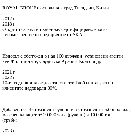
ROYAL GROUP е основана в град Тиендзин, Китай
2012 г.
2018 г.
Открити са местни клонове; сертифицирано е като
висококачествено предприятие от SKA.
Износът е обслужен в над 160 държави; установени агенти
във Филипините, Саудитска Арабия, Конго и др.
2021 г.
2022 г.
10-та годишнина от десетилетието: Глобалният дял на
клиентите надхвърли 80%.
Добавени са 3 стоманени рулони и 5 стоманени тръбопровода;
месечен капацитет: 20 000 тона (рулони) и 10 000 тона
(тръби).
2023 г.