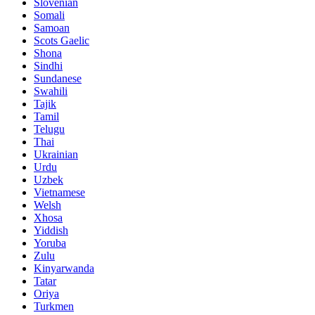
Slovenian
Somali
Samoan
Scots Gaelic
Shona
Sindhi
Sundanese
Swahili
Tajik
Tamil
Telugu
Thai
Ukrainian
Urdu
Uzbek
Vietnamese
Welsh
Xhosa
Yiddish
Yoruba
Zulu
Kinyarwanda
Tatar
Oriya
Turkmen