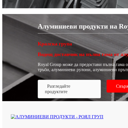
Алуминиеви продукти на Ro
Кралска група
Водещ доставчик на пълна гама от ал
Royal Group може да предостави пълна гама
тръби, алуминиеви рулони, алуминиеви пръти
Разгледайте
Свърж
продуктите