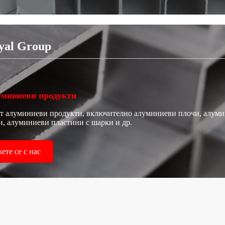
yal Group
уминиеви продукти
 от алуминиеви продукти, включително алуминиеви плочи, алум
, алуминиеви пластини с шарки и др.
ете се с нас