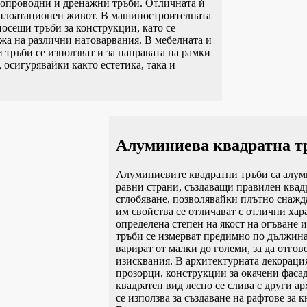
допроводни и дренажни тръби. Отличната ѝ
ксплоатационен живот. В машиностроителната
осещи тръби за конструкции, като се
ржа на различни натоварвания. В мебелната и
тръби се използват и за направата на рамки
 осигурявайки както естетика, така и
Алуминиева квадратна т
Алуминиевите квадратни тръби са алум
равни страни, създаващи правилен квад
сглобяване, позволявайки плътно снажд
им свойства се отличават с отлични ха
определена степен на якост на огъване
тръби се измерват предимно по дължинат
варират от малки до големи, за да отго
изисквания. В архитектурната декорация 
прозорци, конструкции за окачени фаса
квадратен вид лесно се слива с други а
се използва за създаване на рафтове за 