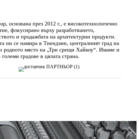
up, основана през 2012 г., е високотехнологично
тие, фокусирано върху разработването,
ството и продажбата на архитектурни продукти.
та ни се намира в Тиендзин, централният град на
 и родното място на „Три срещи Хайкоу“. Имаме и
 големи градове в цялата страна.