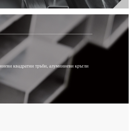
иниеви квадратни тръби, алуминиеви кръгли