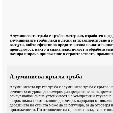
Алуминиевата тръба е тръбен материал, изработен пред
алуминиевите тръби леки и лесни за транспортиране и 
въздуха, който ефективно предотвратява по-нататъшнот
проводимост, както и силна пластичност и обработваем
намира широко приложение в строителството, промишле
Алуминиева кръгла тръба
Алуминиевата кръгла тръба е алуминиева тръба с кръгло н
сечение осигурява равномерно разпределение на напрежен
осигурявайки силна устойчивост на компресия и усукване.
широк диапазон от външни диаметри, вариращи от няколко
дебелината на стената може да се регулира, за да отговаря
приложението. По отношение на приложенията, тя се изпо