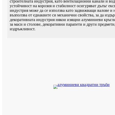
строителната индустрия, като вентилационни канали и во
устойчивост на корозия и стабилност осигуряват дълъг е
индустрия може да се използва като задвижващи валове и н
възползва от еднаквите си механични свойства, за да издъ
декоративната индустрия някои изящни алуминиеви кръгли 
за маси и столове, декоративни парапети и други предмети,
издръжливост.