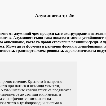
Алуминиеви тръби
имно от алуминий чрез процеси като екструдиране и изтеглян
монтаж. Алуминият също така показва отлична устойчивост 
о окисляване, което го прави стабилен в различни среди. А
ост. Може да се формова в различни форми и спецификации, з
ността, транспорта, електрониката, аерокосмическата индус
апречно сечение. Кръглото ѝ напречно
ието при натиск и огъващи моменти,
 Алуминиевите кръгли тръби се предлагат в
 милиметра до стотици милиметри, а
 на специфичните изисквания на
лзва често в тръбопроводни системи в