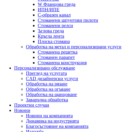
W Фланцова греда
ИПН/ИПЕ
C-образен канал
Стоманени шпунтови пилоти
Стоманени релси
Ъглова греда
Кръгла лента
Плоска стомана
Обработка на метал и персонализирани услуги
Стоманена решетка
Стоманен парапет
Стоманена конструкция
Персонализирано обслужване
Преглед на услугата
CAD дизайнерски услуги
Обработка на рязане
Обработка на огъване
Обработка на щанцоване
Заваръчна обработка
Проектни случаи
Новини
Новини на компанията
Динамика на индустрията
Благосъстояние на компанията
Изложба