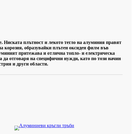
е. Ниската плътност и лекото тегло на алуминия правят
на корозия, образувайки плътен оксиден филм във
луминият притежава и отлична топло- и електрическа
а да отговаря на специфични нужди, като по този начин
трия и други области.