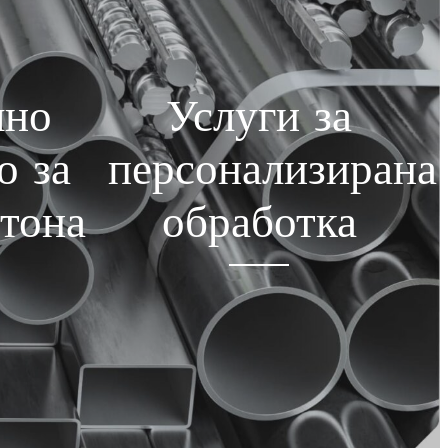
лно
Услуги за
о за
персонализирана
 тона
обработка