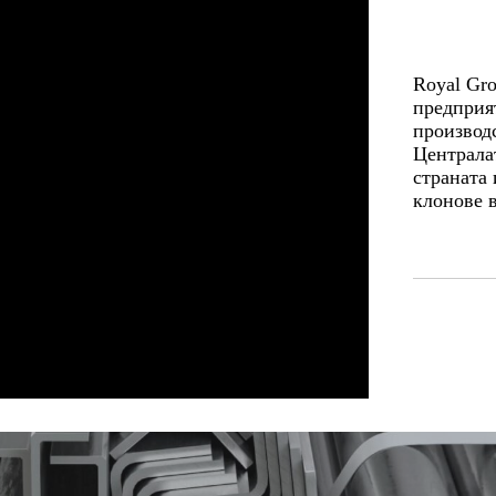
Royal Gro
предприя
производ
Централа
страната
клонове в