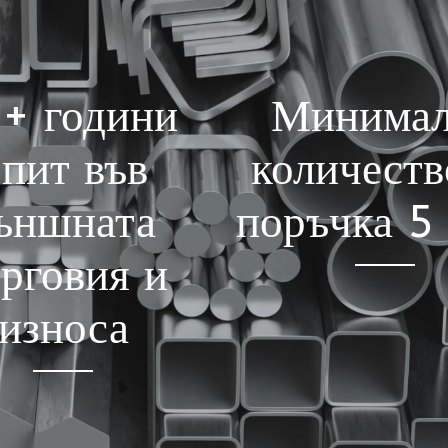
+ години
Минима
пит във
количеств
ъншната
поръчка 5
рговия и
износа