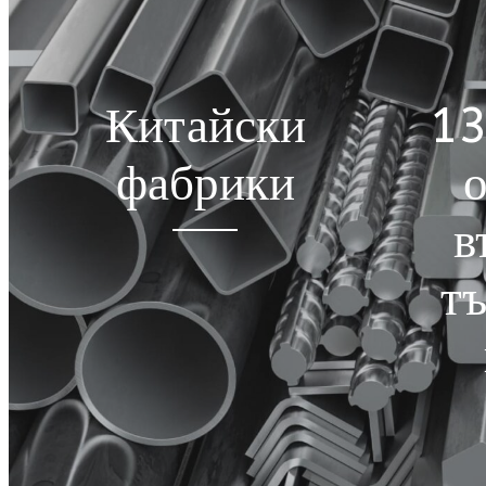
Китайски
13
фабрики
о
в
тъ