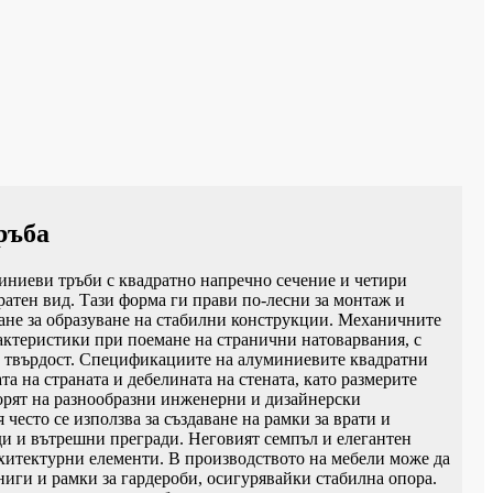
ръба
иниеви тръби с квадратно напречно сечение и четири
ратен вид. Тази форма ги прави по-лесни за монтаж и
ане за образуване на стабилни конструкции. Механичните
рактеристики при поемане на странични натоварвания, с
 и твърдост. Спецификациите на алуминиевите квадратни
а на страната и дебелината на стената, като размерите
ворят на разнообразни инженерни и дизайнерски
често се използва за създаване на рамки за врати и
ди и вътрешни прегради. Неговият семпъл и елегантен
рхитектурни елементи. В производството на мебели може да
книги и рамки за гардероби, осигурявайки стабилна опора.