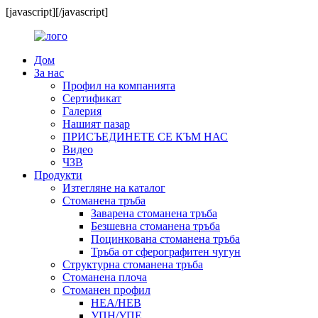
[javascript]
[/javascript]
Дом
За нас
Профил на компанията
Сертификат
Галерия
Нашият пазар
ПРИСЪЕДИНЕТЕ СЕ КЪМ НАС
Видео
ЧЗВ
Продукти
Изтегляне на каталог
Стоманена тръба
Заварена стоманена тръба
Безшевна стоманена тръба
Поцинкована стоманена тръба
Тръба от сферографитен чугун
Структурна стоманена тръба
Стоманена плоча
Стоманен профил
HEA/HEB
УПН/УПЕ