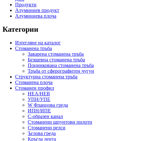
Продукти
Алуминиев продукт
Алуминиева плоча
Категории
Изтегляне на каталог
Стоманена тръба
Заварена стоманена тръба
Безшевна стоманена тръба
Поцинкована стоманена тръба
Тръба от сферографитен чугун
Структурна стоманена тръба
Стоманена плоча
Стоманен профил
HEA/HEB
УПН/УПЕ
W Фланцова греда
ИПН/ИПЕ
C-образен канал
Стоманени шпунтови пилоти
Стоманени релси
Ъглова греда
Кръгла лента