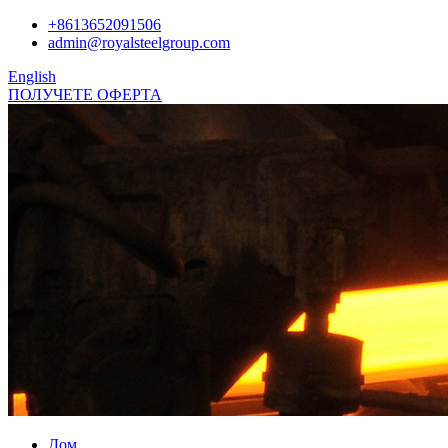
+8613652091506
admin@royalsteelgroup.com
English
ПОЛУЧЕТЕ ОФЕРТА
Дом