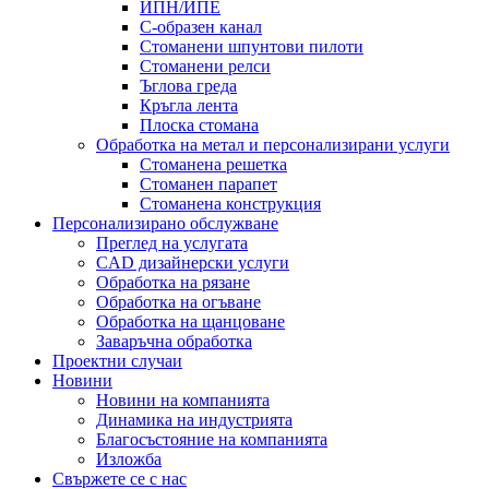
ИПН/ИПЕ
C-образен канал
Стоманени шпунтови пилоти
Стоманени релси
Ъглова греда
Кръгла лента
Плоска стомана
Обработка на метал и персонализирани услуги
Стоманена решетка
Стоманен парапет
Стоманена конструкция
Персонализирано обслужване
Преглед на услугата
CAD дизайнерски услуги
Обработка на рязане
Обработка на огъване
Обработка на щанцоване
Заваръчна обработка
Проектни случаи
Новини
Новини на компанията
Динамика на индустрията
Благосъстояние на компанията
Изложба
Свържете се с нас