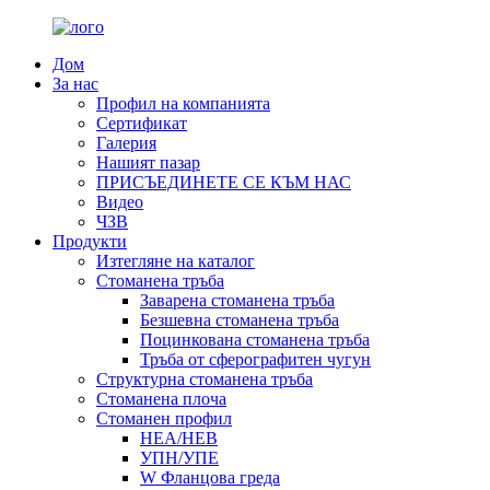
Дом
За нас
Профил на компанията
Сертификат
Галерия
Нашият пазар
ПРИСЪЕДИНЕТЕ СЕ КЪМ НАС
Видео
ЧЗВ
Продукти
Изтегляне на каталог
Стоманена тръба
Заварена стоманена тръба
Безшевна стоманена тръба
Поцинкована стоманена тръба
Тръба от сферографитен чугун
Структурна стоманена тръба
Стоманена плоча
Стоманен профил
HEA/HEB
УПН/УПЕ
W Фланцова греда