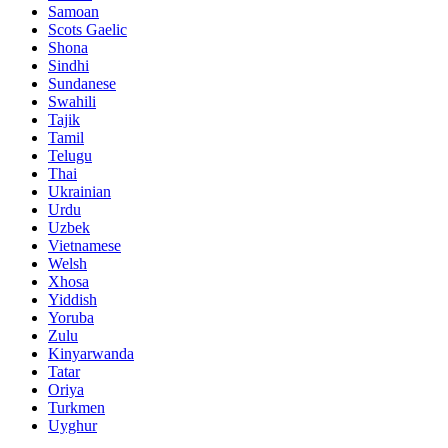
Samoan
Scots Gaelic
Shona
Sindhi
Sundanese
Swahili
Tajik
Tamil
Telugu
Thai
Ukrainian
Urdu
Uzbek
Vietnamese
Welsh
Xhosa
Yiddish
Yoruba
Zulu
Kinyarwanda
Tatar
Oriya
Turkmen
Uyghur