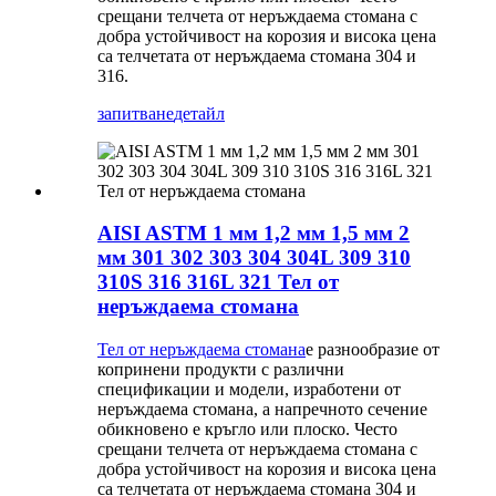
срещани телчета от неръждаема стомана с
добра устойчивост на корозия и висока цена
са телчетата от неръждаема стомана 304 и
316.
запитване
детайл
AISI ASTM 1 мм 1,2 мм 1,5 мм 2
мм 301 302 303 304 304L 309 310
310S 316 316L 321 Тел от
неръждаема стомана
Тел от неръждаема стомана
е разнообразие от
копринени продукти с различни
спецификации и модели, изработени от
неръждаема стомана, а напречното сечение
обикновено е кръгло или плоско. Често
срещани телчета от неръждаема стомана с
добра устойчивост на корозия и висока цена
са телчетата от неръждаема стомана 304 и