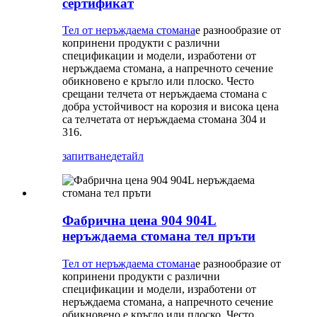
сертификат
Тел от неръждаема стомана
е разнообразие от
копринени продукти с различни
спецификации и модели, изработени от
неръждаема стомана, а напречното сечение
обикновено е кръгло или плоско. Често
срещани телчета от неръждаема стомана с
добра устойчивост на корозия и висока цена
са телчетата от неръждаема стомана 304 и
316.
запитване
детайл
Фабрична цена 904 904L
неръждаема стомана тел пръти
Тел от неръждаема стомана
е разнообразие от
копринени продукти с различни
спецификации и модели, изработени от
неръждаема стомана, а напречното сечение
обикновено е кръгло или плоско. Често