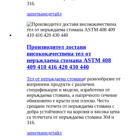
316.
запитване
детайл
Производител доставя
висококачествена тел от
неръждаема стомана ASTM 408
409 410 416 420 430 440
Тел от неръждаема стомана
е разнообразие от
копринени продукти с различни
спецификации и модели, изработени от
неръждаема стомана, а напречното сечение
обикновено е кръгло или плоско. Често
срещани телчета от неръждаема стомана с
добра устойчивост на корозия и висока цена
са телчетата от неръждаема стомана 304 и
316.
запитване
детайл