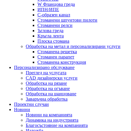
W Фланцова греда
ИПН/ИПЕ
C-образен канал
Стоманени шпунтови пилоти
Стоманени релси
Ъглова греда
Кръгла лента
Плоска стомана
Обработка на метал и персонализирани услуги
Стоманена решетка
Стоманен парапет
Стоманена конструкция
Персонализирано обслужване
Преглед на услугата
CAD дизайнерски услуги
Обработка на рязане
Обработка на огъване
Обработка на щанцоване
Заваръчна обработка
Проектни случаи
Новини
Новини на компанията
Динамика на индустрията
Благосъстояние на компанията
Изложба