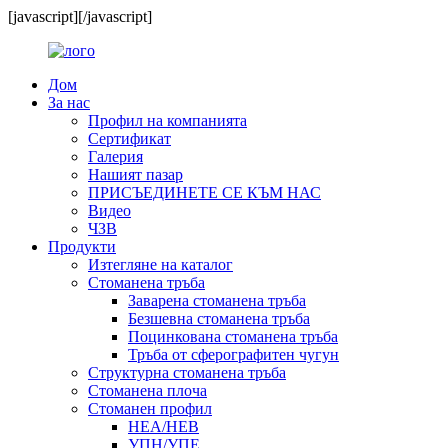
[javascript]
[/javascript]
Дом
За нас
Профил на компанията
Сертификат
Галерия
Нашият пазар
ПРИСЪЕДИНЕТЕ СЕ КЪМ НАС
Видео
ЧЗВ
Продукти
Изтегляне на каталог
Стоманена тръба
Заварена стоманена тръба
Безшевна стоманена тръба
Поцинкована стоманена тръба
Тръба от сферографитен чугун
Структурна стоманена тръба
Стоманена плоча
Стоманен профил
HEA/HEB
УПН/УПЕ