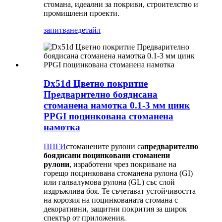
стомана, идеални за покриви, строителство и
промишлени проекти.
запитване
детайл
Dx51d Цветно покритие
Предварително боядисана
стоманена намотка 0.1-3 мм цинк
PPGI поцинкована стоманена
намотка
ППГИ
стоманените рулони са
предварително
боядисани поцинковани стоманени
рулони
, изработени чрез покриване на
горещо поцинкована стоманена рулона (GI)
или галвалумова рулона (GL) със слой
издръжлива боя. Те съчетават устойчивостта
на корозия на поцинкованата стомана с
декоративни, защитни покрития за широк
спектър от приложения.