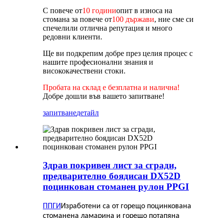
С повече от
10 години
опит в износа на
стомана за повече от
100 държави
, ние сме си
спечелили отлична репутация и много
редовни клиенти.
Ще ви подкрепим добре през целия процес с
нашите професионални знания и
висококачествени стоки.
Пробата на склад е безплатна и налична!
Добре дошли във вашето запитване!
запитване
детайл
Здрав покривен лист за сгради,
предварително боядисан DX52D
поцинкован стоманен рулон PPGI
ППГИ
Изработени са от горещо поцинкована
стоманена ламарина и горещо потапяна