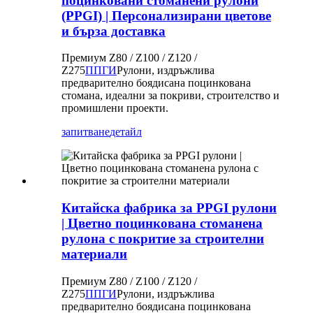
поцинковани стоманени рулони
(PPGI) | Персонализирани цветове
и бърза доставка
Премиум Z80 / Z100 / Z120 /
Z275
ППГИ
Рулони, издръжлива
предварително боядисана поцинкована
стомана, идеални за покриви, строителство и
промишлени проекти.
запитване
детайл
Китайска фабрика за PPGI рулони
| Цветно поцинкована стоманена
рулона с покритие за строителни
материали
Премиум Z80 / Z100 / Z120 /
Z275
ППГИ
Рулони, издръжлива
предварително боядисана поцинкована