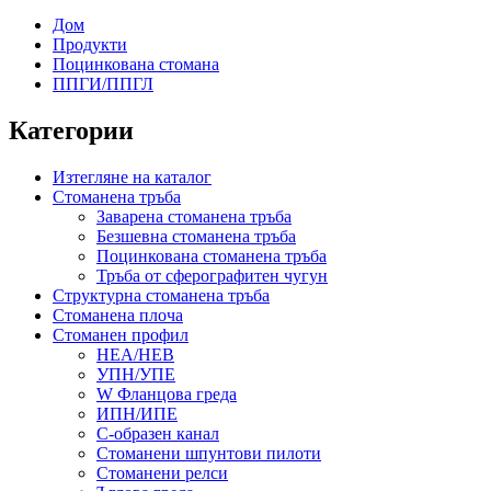
Дом
Продукти
Поцинкована стомана
ППГИ/ППГЛ
Категории
Изтегляне на каталог
Стоманена тръба
Заварена стоманена тръба
Безшевна стоманена тръба
Поцинкована стоманена тръба
Тръба от сферографитен чугун
Структурна стоманена тръба
Стоманена плоча
Стоманен профил
HEA/HEB
УПН/УПЕ
W Фланцова греда
ИПН/ИПЕ
C-образен канал
Стоманени шпунтови пилоти
Стоманени релси