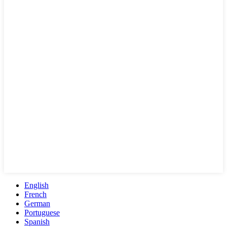
English
French
German
Portuguese
Spanish