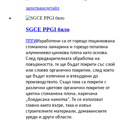
запитване
детайл
SGCE PPGI бяло
ППГИ
Изработени са от горещо поцинкована
стоманена ламарина и горещо потапяна
алуминиево-цинкова плоча като основа.
След предварителната обработка на
повърхността, те ще бъдат покрити със слой
или слоеве органично покритие, след което
ще бъдат изпечени и втвърдени до
производството. Също така са покрити с
различни цветове органично покритие от
цветна стоманена плоча, наричана
„боядисана намотка“. Те се използват
главно както вътре, така и извън
строителните материали, домакинските
уреди и други области.