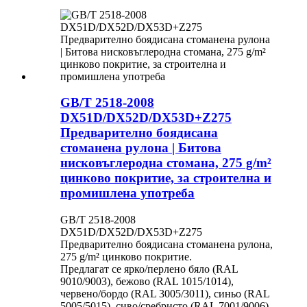
GB/T 2518-2008
DX51D/DX52D/DX53D+Z275
Предварително боядисана
стоманена рулона | Битова
нисковъглеродна стомана, 275 g/m²
цинково покритие, за строителна и
промишлена употреба
GB/T 2518-2008
DX51D/DX52D/DX53D+Z275
Предварително боядисана стоманена рулона,
275 g/m² цинково покритие.
Предлагат се ярко/перлено бяло (RAL
9010/9003), бежово (RAL 1015/1014),
червено/бордо (RAL 3005/3011), синьо (RAL
5005/5015), сиво/сребристо (RAL 7001/9006)