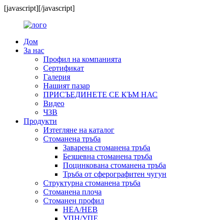
[javascript]
[/javascript]
Дом
За нас
Профил на компанията
Сертификат
Галерия
Нашият пазар
ПРИСЪЕДИНЕТЕ СЕ КЪМ НАС
Видео
ЧЗВ
Продукти
Изтегляне на каталог
Стоманена тръба
Заварена стоманена тръба
Безшевна стоманена тръба
Поцинкована стоманена тръба
Тръба от сферографитен чугун
Структурна стоманена тръба
Стоманена плоча
Стоманен профил
HEA/HEB
УПН/УПЕ