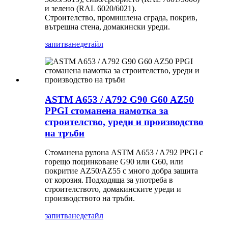
и зелено (RAL 6020/6021).
Строителство, промишлена сграда, покрив,
вътрешна стена, домакински уреди.
запитване
детайл
ASTM A653 / A792 G90 G60 AZ50
PPGI стоманена намотка за
строителство, уреди и производство
на тръби
Стоманена рулона ASTM A653 / A792 PPGI с
горещо поцинковане G90 или G60, или
покритие AZ50/AZ55 с много добра защита
от корозия. Подходяща за употреба в
строителството, домакинските уреди и
производството на тръби.
запитване
детайл