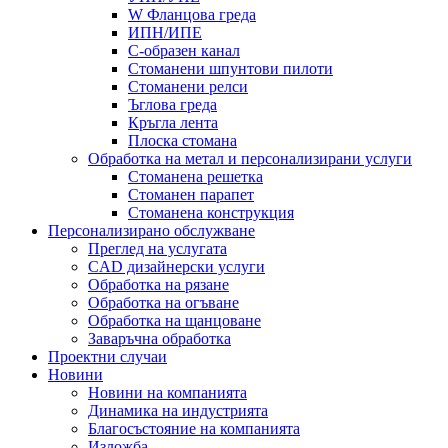
W Фланцова греда
ИПН/ИПЕ
C-образен канал
Стоманени шпунтови пилоти
Стоманени релси
Ъглова греда
Кръгла лента
Плоска стомана
Обработка на метал и персонализирани услуги
Стоманена решетка
Стоманен парапет
Стоманена конструкция
Персонализирано обслужване
Преглед на услугата
CAD дизайнерски услуги
Обработка на рязане
Обработка на огъване
Обработка на щанцоване
Заваръчна обработка
Проектни случаи
Новини
Новини на компанията
Динамика на индустрията
Благосъстояние на компанията
Изложба