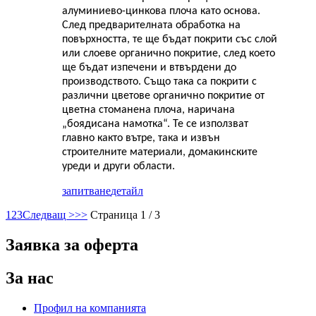
алуминиево-цинкова плоча като основа.
След предварителната обработка на
повърхността, те ще бъдат покрити със слой
или слоеве органично покритие, след което
ще бъдат изпечени и втвърдени до
производството. Също така са покрити с
различни цветове органично покритие от
цветна стоманена плоча, наричана
„боядисана намотка“. Те се използват
главно както вътре, така и извън
строителните материали, домакинските
уреди и други области.
запитване
детайл
1
2
3
Следващ >
>>
Страница 1 / 3
Заявка за оферта
За нас
Профил на компанията