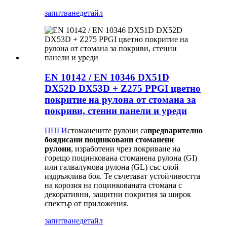
запитване
детайл
EN 10142 / EN 10346 DX51D
DX52D DX53D + Z275 PPGI цветно
покритие на рулона от стомана за
покриви, стенни панели и уреди
ППГИ
стоманените рулони са
предварително
боядисани поцинковани стоманени
рулони
, изработени чрез покриване на
горещо поцинкована стоманена рулона (GI)
или галвалумова рулона (GL) със слой
издръжлива боя. Те съчетават устойчивостта
на корозия на поцинкованата стомана с
декоративни, защитни покрития за широк
спектър от приложения.
запитване
детайл