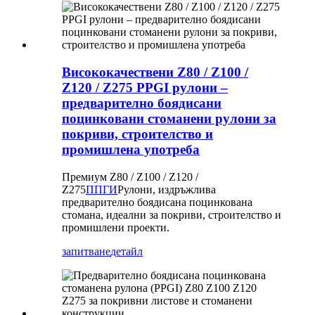
Висококачествени Z80 / Z100 /
Z120 / Z275 PPGI рулони –
предварително боядисани
поцинковани стоманени рулони за
покриви, строителство и
промишлена употреба
Премиум Z80 / Z100 / Z120 /
Z275
ППГИ
Рулони, издръжлива
предварително боядисана поцинкована
стомана, идеални за покриви, строителство и
промишлени проекти.
запитване
детайл