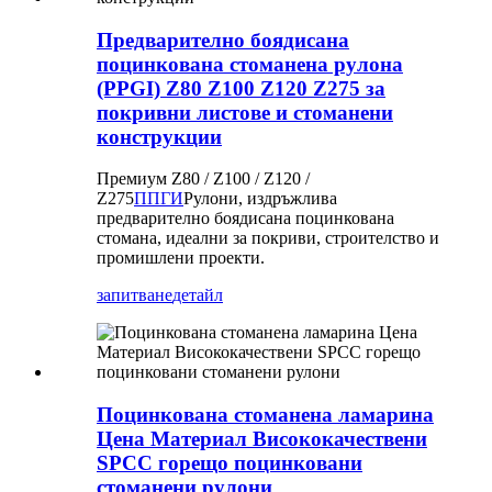
Предварително боядисана
поцинкована стоманена рулона
(PPGI) Z80 Z100 Z120 Z275 за
покривни листове и стоманени
конструкции
Премиум Z80 / Z100 / Z120 /
Z275
ППГИ
Рулони, издръжлива
предварително боядисана поцинкована
стомана, идеални за покриви, строителство и
промишлени проекти.
запитване
детайл
Поцинкована стоманена ламарина
Цена Материал Висококачествени
SPCC горещо поцинковани
стоманени рулони