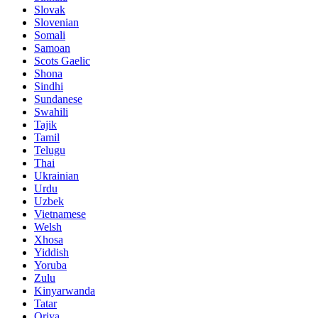
Slovak
Slovenian
Somali
Samoan
Scots Gaelic
Shona
Sindhi
Sundanese
Swahili
Tajik
Tamil
Telugu
Thai
Ukrainian
Urdu
Uzbek
Vietnamese
Welsh
Xhosa
Yiddish
Yoruba
Zulu
Kinyarwanda
Tatar
Oriya