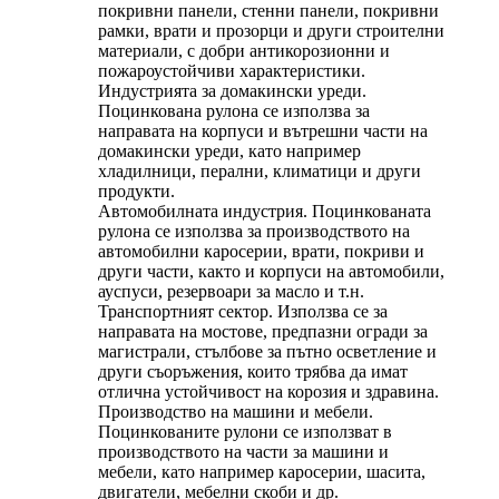
покривни панели, стенни панели, покривни
рамки, врати и прозорци и други строителни
материали, с добри антикорозионни и
пожароустойчиви характеристики.
Индустрията за домакински уреди.
Поцинкована рулона се използва за
направата на корпуси и вътрешни части на
домакински уреди, като например
хладилници, перални, климатици и други
продукти.
Автомобилната индустрия. Поцинкованата
рулона се използва за производството на
автомобилни каросерии, врати, покриви и
други части, както и корпуси на автомобили,
ауспуси, резервоари за масло и т.н.
Транспортният сектор. Използва се за
направата на мостове, предпазни огради за
магистрали, стълбове за пътно осветление и
други съоръжения, които трябва да имат
отлична устойчивост на корозия и здравина.
Производство на машини и мебели.
Поцинкованите рулони се използват в
производството на части за машини и
мебели, като например каросерии, шасита,
двигатели, мебелни скоби и др.