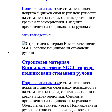
Поцинкована намотка
е стоманена плоча,
покрита с цинков слой върху повърхността
на стоманената плоча, с антикорозионни и
красиви характеристики. Следните
приложения на поцинкованата рулона са:
запитване
детайл
Строителен материал
Висококачествени SGCC горещо
поцинковани стоманени рулони
Поцинкована намотка
е стоманена плоча,
покрита с цинков слой върху повърхността
на стоманената плоча, с антикорозионни и
красиви характеристики. Следните
приложения на поцинкованата рулона са:
Областта на архитектурата. Поцинкованата
рулона се използва в производството на