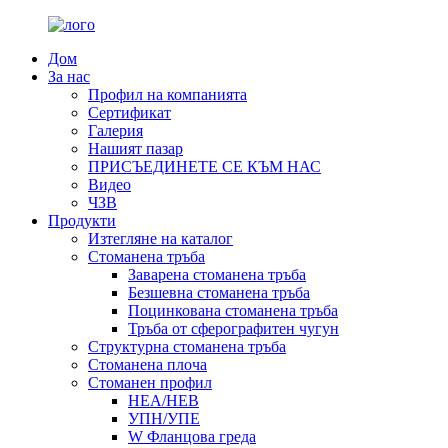
Дом
За нас
Профил на компанията
Сертификат
Галерия
Нашият пазар
ПРИСЪЕДИНЕТЕ СЕ КЪМ НАС
Видео
ЧЗВ
Продукти
Изтегляне на каталог
Стоманена тръба
Заварена стоманена тръба
Безшевна стоманена тръба
Поцинкована стоманена тръба
Тръба от сферографитен чугун
Структурна стоманена тръба
Стоманена плоча
Стоманен профил
HEA/HEB
УПН/УПЕ
W Фланцова греда