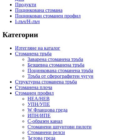
Продукти
Поцинкована стомана
Поцинкован стоманен профил
I-лъч/H-лъч
Категории
Изтегляне на каталог
Стоманена тръба
Заварена стоманена тръба
Безшевна стоманена тръба
Поцинкована стоманена тръба
Тръба от сферографитен чугун
Структурна стоманена тръба
Стоманена плоча
Стоманен профил
HEA/HEB
УПН/УПЕ
W Фланцова греда
ИПН/ИПЕ
C-образен канал
Стоманени шпунтови пилоти
Стоманени релси
Ъглова греда