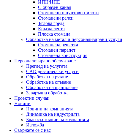
ИПН/ИПЕ
C-образен канал
Стоманени шпунтови пилоти
Стоманени релси
Ъглова греда
Кръгла лента
Плоска стомана
Обработка на метал и персонализирани услуги
Стоманена решетка
Стоманен парапет
Стоманена конструкция
Персонализирано обслужване
Преглед на услугата
CAD дизайнерски услуги
Обработка на рязане
Обработка на огъване
Обработка на щанцоване
Заваръчна обработка
Проектни случаи
Новини
Новини на компанията
Динамика на индустрията
Благосъстояние на компанията
Изложба
Свържете се с нас