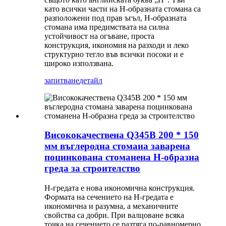
като всички части на H-образната стомана са
разположени под прав ъгъл, H-образната
стомана има предимствата на силна
устойчивост на огъване, проста
конструкция, икономия на разходи и леко
структурно тегло във всички посоки и е
широко използвана.
запитване
детайл
Висококачествена Q345B 200 * 150
мм въглеродна стомана заварена
поцинкована стоманена H-образна
греда за строителство
H-гредата е нова икономична конструкция.
Формата на сечението на H-гредата е
икономична и разумна, а механичните
свойства са добри. При валцоване всяка
точка на сечението се разтяга по-равномерно