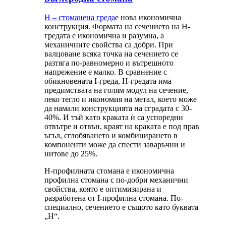
H – стоманена греда
е нова икономична
конструкция. Формата на сечението на H-
гредата е икономична и разумна, а
механичните свойства са добри. При
валцоване всяка точка на сечението се
разтяга по-равномерно и вътрешното
напрежение е малко. В сравнение с
обикновената I-греда, H-гредата има
предимствата на голям модул на сечение,
леко тегло и икономия на метал, което може
да намали конструкцията на сградата с 30-
40%. И тъй като краката ѝ са успоредни
отвътре и отвън, краят на краката е под прав
ъгъл, сглобяването и комбинирането в
компоненти може да спести заваръчни и
нитове до 25%.
H-профилната стомана е икономична
профилна стомана с по-добри механични
свойства, която е оптимизирана и
разработена от I-профилна стомана. По-
специално, сечението е същото като буквата
„H“.