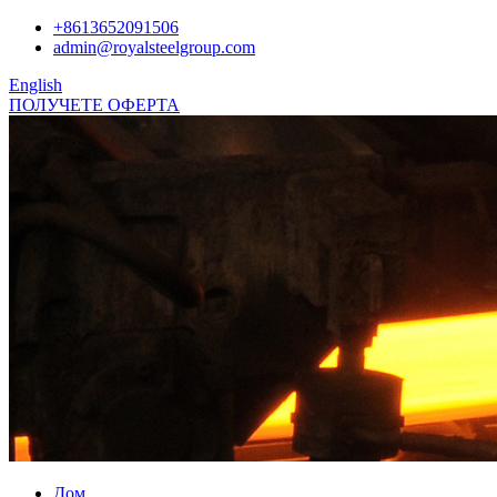
+8613652091506
admin@royalsteelgroup.com
English
ПОЛУЧЕТЕ ОФЕРТА
Дом