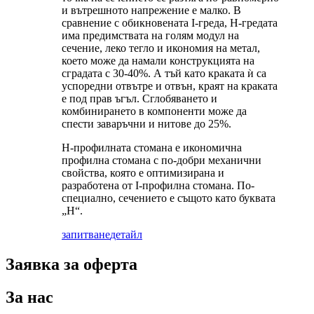
и вътрешното напрежение е малко. В
сравнение с обикновената I-греда, H-гредата
има предимствата на голям модул на
сечение, леко тегло и икономия на метал,
което може да намали конструкцията на
сградата с 30-40%. А тъй като краката ѝ са
успоредни отвътре и отвън, краят на краката
е под прав ъгъл. Сглобяването и
комбинирането в компоненти може да
спести заваръчни и нитове до 25%.
H-профилната стомана е икономична
профилна стомана с по-добри механични
свойства, която е оптимизирана и
разработена от I-профилна стомана. По-
специално, сечението е същото като буквата
„H“.
запитване
детайл
Заявка за оферта
За нас