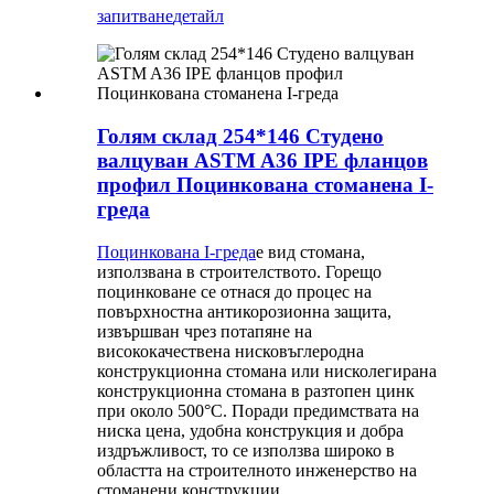
запитване
детайл
Голям склад 254*146 Студено
валцуван ASTM A36 IPE фланцов
профил Поцинкована стоманена I-
греда
Поцинкована I-греда
е вид стомана,
използвана в строителството. Горещо
поцинковане се отнася до процес на
повърхностна антикорозионна защита,
извършван чрез потапяне на
висококачествена нисковъглеродна
конструкционна стомана или нисколегирана
конструкционна стомана в разтопен цинк
при около 500°C. Поради предимствата на
ниска цена, удобна конструкция и добра
издръжливост, то се използва широко в
областта на строителното инженерство на
стоманени конструкции.