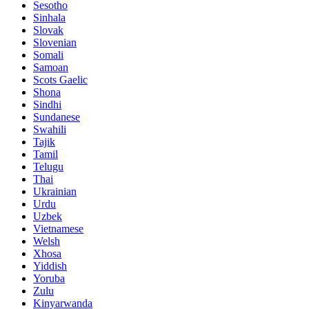
Sesotho
Sinhala
Slovak
Slovenian
Somali
Samoan
Scots Gaelic
Shona
Sindhi
Sundanese
Swahili
Tajik
Tamil
Telugu
Thai
Ukrainian
Urdu
Uzbek
Vietnamese
Welsh
Xhosa
Yiddish
Yoruba
Zulu
Kinyarwanda