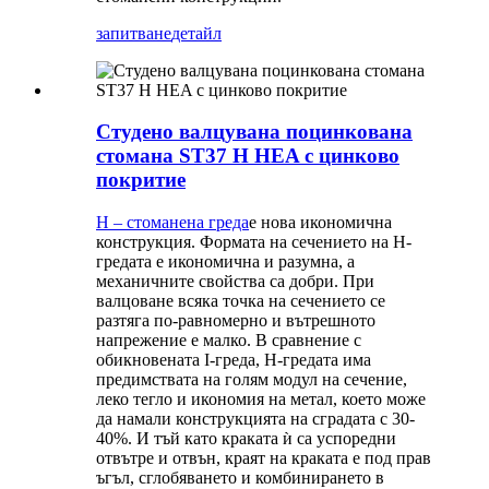
запитване
детайл
Студено валцувана поцинкована
стомана ST37 H HEA с цинково
покритие
H – стоманена греда
е нова икономична
конструкция. Формата на сечението на H-
гредата е икономична и разумна, а
механичните свойства са добри. При
валцоване всяка точка на сечението се
разтяга по-равномерно и вътрешното
напрежение е малко. В сравнение с
обикновената I-греда, H-гредата има
предимствата на голям модул на сечение,
леко тегло и икономия на метал, което може
да намали конструкцията на сградата с 30-
40%. И тъй като краката ѝ са успоредни
отвътре и отвън, краят на краката е под прав
ъгъл, сглобяването и комбинирането в