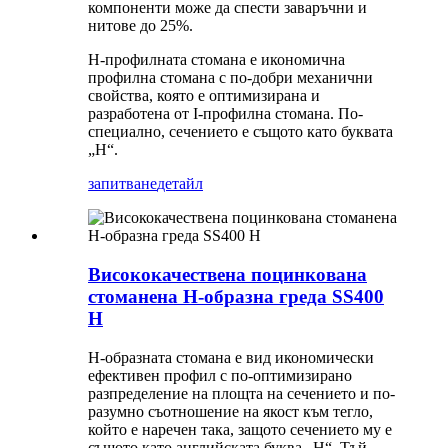
компоненти може да спести заваръчни и
нитове до 25%.
H-профилната стомана е икономична
профилна стомана с по-добри механични
свойства, която е оптимизирана и
разработена от I-профилна стомана. По-
специално, сечението е същото като буквата
„H“.
запитване
детайл
Висококачествена поцинкована
стоманена H-образна греда SS400
H
H-образната стомана е вид икономически
ефективен профил с по-оптимизирано
разпределение на площта на сечението и по-
разумно съотношение на якост към тегло,
който е наречен така, защото сечението му е
същото като английската буква „H“. Тъй