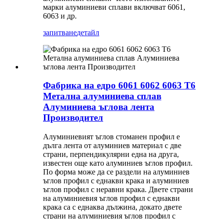
марки алуминиеви сплави включват 6061,
6063 и др.
запитване
детайл
Фабрика на едро 6061 6062 6063 T6
Метална алуминиева сплав
Алуминиева ъглова лента
Производител
Алуминиевият ъглов стоманен профил е
дълга лента от алуминиев материал с две
страни, перпендикулярни една на друга,
известен още като алуминиев ъглов профил.
По форма може да се раздели на алуминиев
ъглов профил с еднакви крака и алуминиев
ъглов профил с неравни крака. Двете страни
на алуминиевия ъглов профил с еднакви
крака са с еднаква дължина, докато двете
страни на алуминиевия ъглов профил с