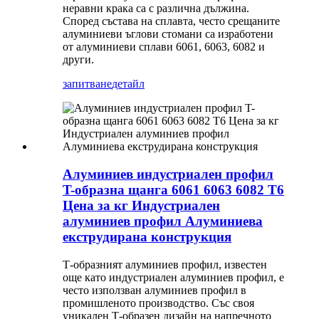
неравни крака са с различна дължина.
Според състава на сплавта, често срещаните
алуминиеви ъглови стомани са изработени
от алуминиеви сплави 6061, 6063, 6082 и
други.
запитване
детайл
Алуминиев индустриален профил
T-образна щанга 6061 6063 6082 T6
Цена за кг Индустриален
алуминиев профил Алуминиева
екструдирана конструкция
Т-образният алуминиев профил, известен
още като индустриален алуминиев профил, е
често използван алуминиев профил в
промишленото производство. Със своя
уникален Т-образен дизайн на напречното