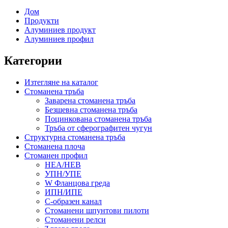
Дом
Продукти
Алуминиев продукт
Алуминиев профил
Категории
Изтегляне на каталог
Стоманена тръба
Заварена стоманена тръба
Безшевна стоманена тръба
Поцинкована стоманена тръба
Тръба от сферографитен чугун
Структурна стоманена тръба
Стоманена плоча
Стоманен профил
HEA/HEB
УПН/УПЕ
W Фланцова греда
ИПН/ИПЕ
C-образен канал
Стоманени шпунтови пилоти
Стоманени релси