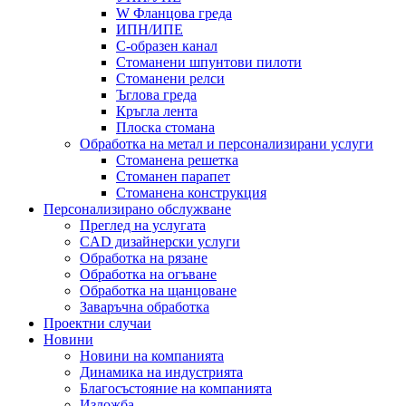
W Фланцова греда
ИПН/ИПЕ
C-образен канал
Стоманени шпунтови пилоти
Стоманени релси
Ъглова греда
Кръгла лента
Плоска стомана
Обработка на метал и персонализирани услуги
Стоманена решетка
Стоманен парапет
Стоманена конструкция
Персонализирано обслужване
Преглед на услугата
CAD дизайнерски услуги
Обработка на рязане
Обработка на огъване
Обработка на щанцоване
Заваръчна обработка
Проектни случаи
Новини
Новини на компанията
Динамика на индустрията
Благосъстояние на компанията
Изложба