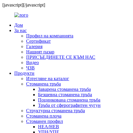
[javascript]
[/javascript]
Дом
За нас
Профил на компанията
Сертификат
Галерия
Нашият пазар
ПРИСЪЕДИНЕТЕ СЕ КЪМ НАС
Видео
ЧЗВ
Продукти
Изтегляне на каталог
Стоманена тръба
Заварена стоманена тръба
Безшевна стоманена тръба
Поцинкована стоманена тръба
Тръба от сферографитен чугун
Структурна стоманена тръба
Стоманена плоча
Стоманен профил
HEA/HEB
УПН/УПЕ