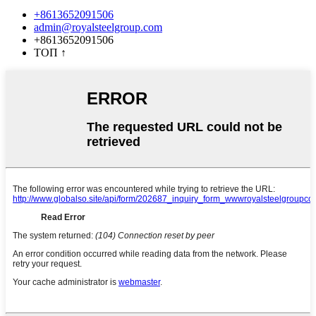
+8613652091506
admin@royalsteelgroup.com
+8613652091506
ТОП
↑