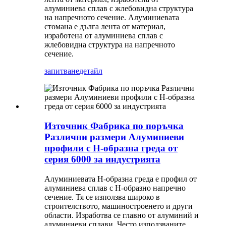
алуминиева сплав с жлебовидна структура
на напречното сечение. Алуминиевата
стомана е дълга лента от материал,
изработена от алуминиева сплав с
жлебовидна структура на напречното
сечение.
запитване
детайл
Източник Фабрика по поръчка
Различни размери Алуминиеви
профили с H-образна греда от
серия 6000 за индустрията
Алуминиевата H-образна греда е профил от
алуминиева сплав с H-образно напречно
сечение. Тя се използва широко в
строителството, машиностроенето и други
области. Изработва се главно от алуминий и
алуминиеви сплави. Често използваните